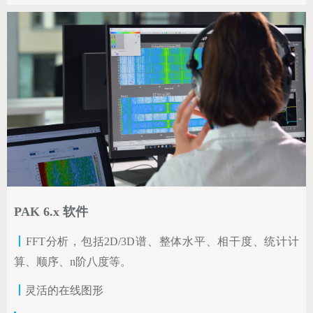
PAK 6.x 软件
丨
FFT分析，包括2D/3D谱、整体水平、相干度、统计计
算、顺序、n阶八度等。
丨
灵活的在线图形